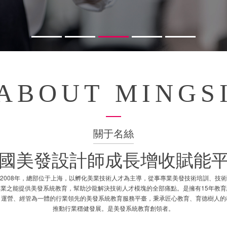
ABOUT MINGS
關于名絲
國美發設計師成長增收賦能
2008年，總部位于上海，以孵化美業技術人才為主導，從事專業美發技術培訓、技
業之能提供美發系統教育，幫助沙龍解決技術人才模塊的全部痛點。是擁有15年教
、運營、經管為一體的行業領先的美發系統教育服務平臺，秉承匠心教育、育德樹人的
推動行業穩健發展。是美發系統教育創領者。