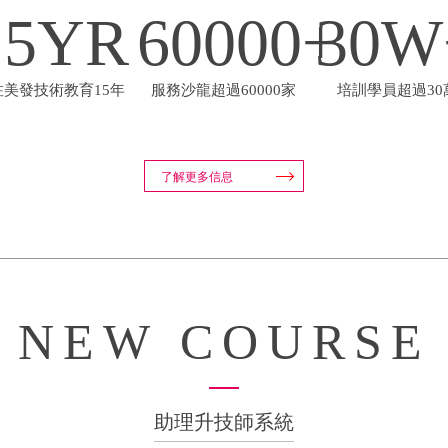
15
YR
60000
+
30
W
注美發技術教育15年
服務沙龍超過60000家
培訓學員超過30
了解更多信息
NEW COURSE
助理升技師系統