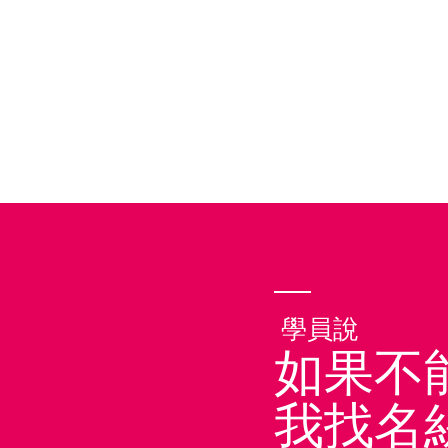
學員說
如果不
我找名