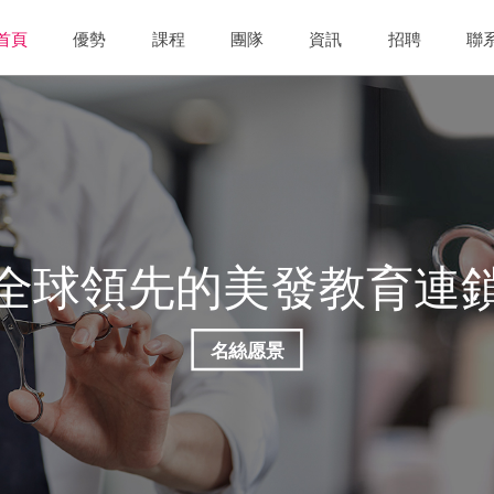
首頁
優勢
課程
團隊
資訊
招聘
聯
全球領先的美發教育連
名絲愿景