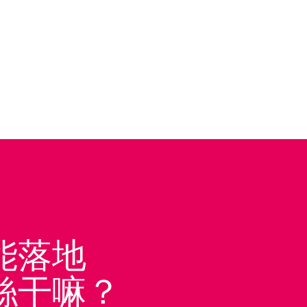
能落地
絲干嘛？