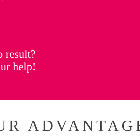
o result?
ur help!
UR ADVANTAG