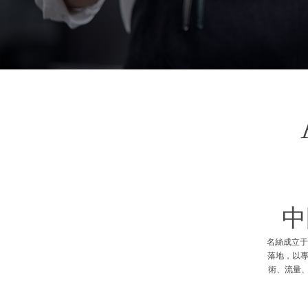
中
名絲成立于
落地，以專
術、流量