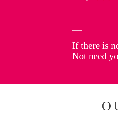
If there is n
Not need yo
O